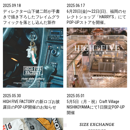
2025.09.18
2025.06.17
ディレクター山下健二郎が手書
6月20日(金)〜22日(日)、福岡のセ
きで描き下ろしたフレイムグラ
レクトショップ「HARRY’S」にて
フィックを落とし込んだ新作
POP-UPストアを開催。
2025.05.30
2025.05.01
HIGH FIVE FACTORY の新ロゴお披
5月5日（月・祝）Craft Village
露目のPOP-UP開催のお知らせ
NISHIKOYAMAにて1日限定POP-UP
開催