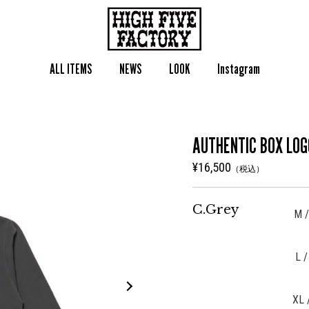
ALL ITEMS
NEWS
LOOK
Instagram
AUTHENTIC BOX LOG
¥16,500
（税込）
C.Grey
M /
L /
XL 