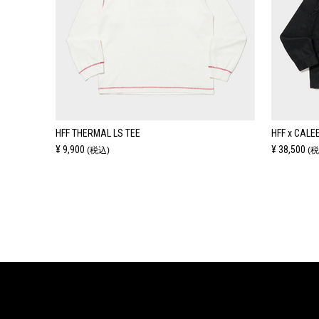
HFF THERMAL LS TEE
HFF x CALE
¥ 9,900
¥ 38,500
(税込)
(税