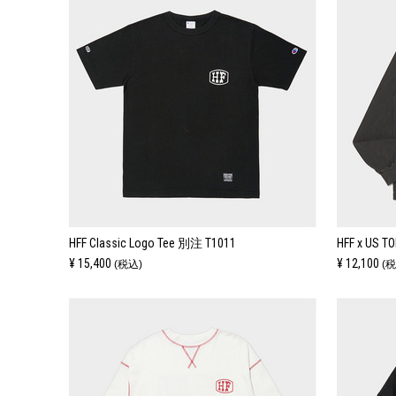
HFF Classic Logo Tee 別注 T1011
HFF x US T
¥ 15,400
¥ 12,100
(税込)
(税