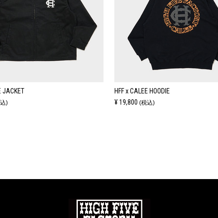
E JACKET
HFF x CALEE HOODIE
¥ 19,800
込)
(税込)