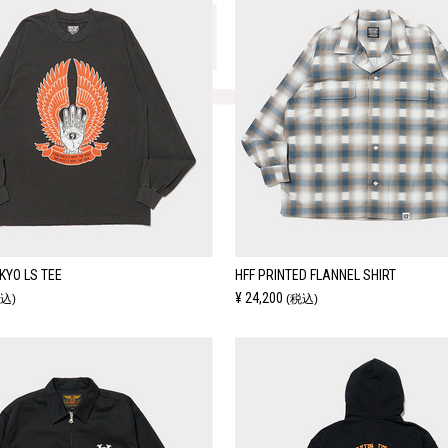
OKYO LS TEE
HFF PRINTED FLANNEL SHIRT
¥ 24,200
込)
(税込)